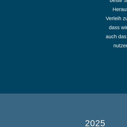
beste S
Heraus
Verleih z
dass wi
auch das 
nutze
2025