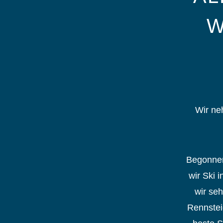
W
Wir ne
Begonnen
wir Ski 
wir seh
Rennstei