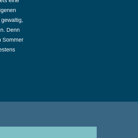
ets eine
eigenen
 gewaltig,
en. Denn
 im Sommer
estens