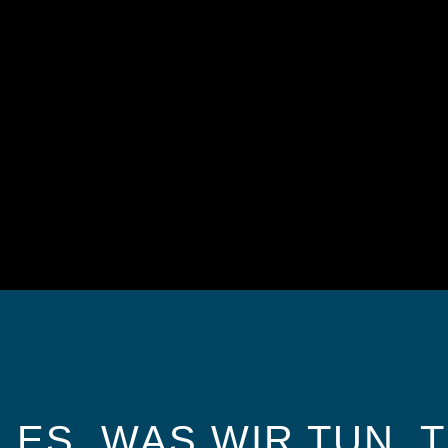
 DIE FAMILIE MARR UND WIR L
SKIFAHREN.
7
LES, WAS WIR TUN, 