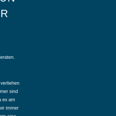
ÜR
eraten.
verliehen
mmer sind
Da es am
wir immer