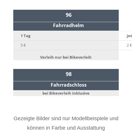
96
Fahrradhelm
1 Tag
je
5 €
2 €
Verleih nur bei Bikeverleih
98
Fahrradschloss
bei Bikeverleih inklusive
Gezeigte Bilder sind nur Modellbeispiele und
können in Farbe und Ausstattung