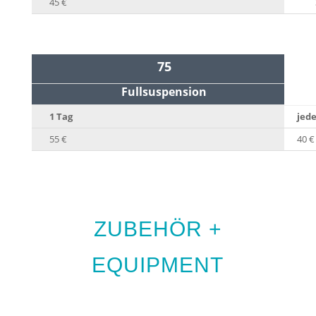
45 €
75
Fullsuspension
1 Tag
jede
55 €
40 €
ZUBEHÖR +
EQUIPMENT