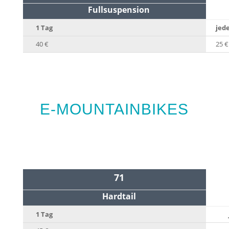
Fullsuspension
1 Tag
jede
40 €
25 €
E-MOUNTAINBIKES
71
Hardtail
1 Tag