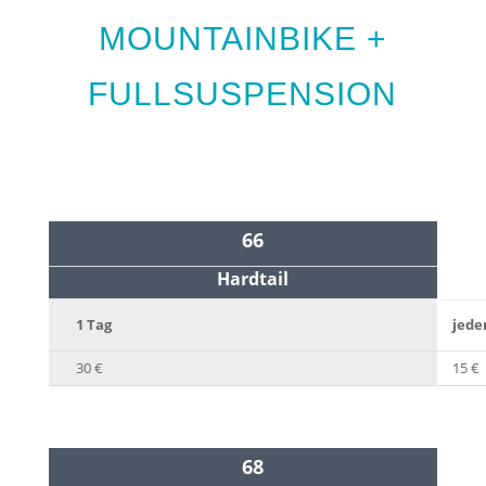
MOUNTAINBIKE +
FULLSUSPENSION
66
Hardtail
1 Tag
jede
30 €
15 €
68